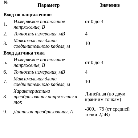
№
Параметр
Значение
Вход по напряжению:
Измеряемое постоянное
от 0 до 3
1.
напряжение, В
2.
Точность измерения, мВ
4
Максимальная длина
3.
10
соединительного кабеля, м
Вход датчика тока
Измеряемое постоянное
5.
от 0 до 3
напряжение, В
6.
Точность измерения, мВ
4
Максимальная длина
7.
10
соединительного кабеля, м
Характеристика
Линейная (по двум
8.
преобразования напряжения в
крайним точкам)
ток
-300..+75 (от средней
9.
Диапазон преобразования, А
точки 2,5В)