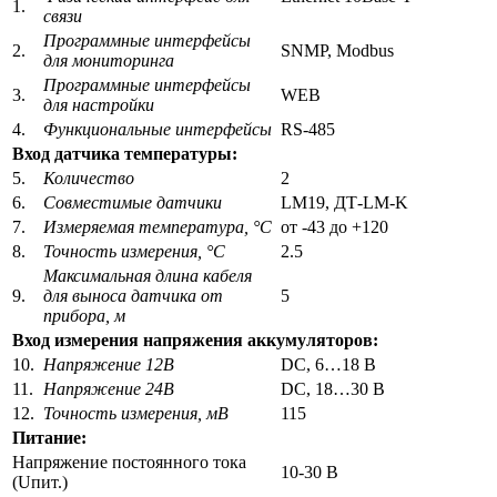
1.
связи
Программные интерфейсы
2.
SNMP, Modbus
для мониторинга
П
рограммные интерфейсы
3.
WEB
для настройки
4.
Функциональные интерфейсы
RS-485
Вход датчика температуры:
5.
Количество
2
6.
Совместимые датчики
LM19, ДТ-LM-K
7.
Измеряемая температура, °С
от -43 до +120
8.
Точность измерения, °С
2.5
Максимальная длина кабеля
9.
для выноса датчика от
5
прибора, м
Вход измерения напряжения аккумуляторов:
10.
Напряжение 12В
DC, 6…18 В
11.
Напряжение 24В
DC, 18…30 В
12.
Точность измерения, мВ
115
Питание:
Напряжение постоянного тока
10-30 В
(Uпит.)