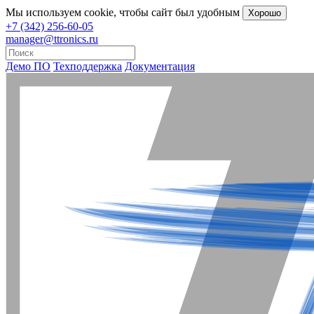
Мы
используем cookie
, чтобы сайт был удобным
Хорошо
+7 (342) 256-60-05
manager@ttronics.ru
Демо ПО
Техподдержка
Документация