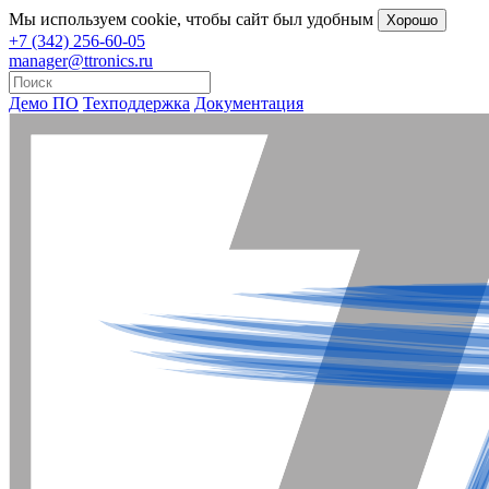
Мы
используем cookie
, чтобы сайт был удобным
Хорошо
+7 (342) 256-60-05
manager@ttronics.ru
Демо ПО
Техподдержка
Документация