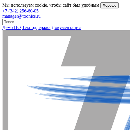
Мы
используем cookie
, чтобы сайт был удобным
Хорошо
+7 (342) 256-60-05
manager@ttronics.ru
Демо ПО
Техподдержка
Документация