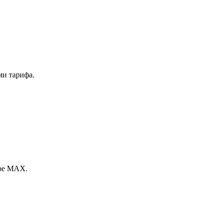
ми тарифа.
ере МАХ.