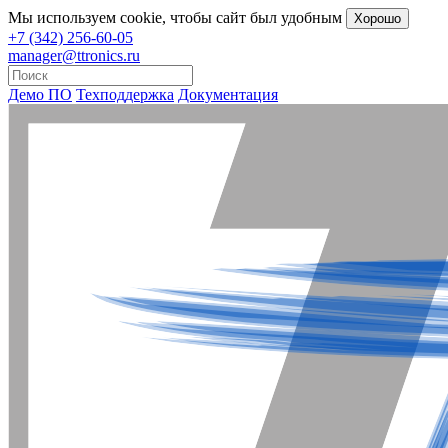
Мы
используем cookie
, чтобы сайт был удобным
Хорошо
+7 (342) 256-60-05
manager@ttronics.ru
Демо ПО
Техподдержка
Документация