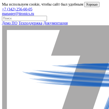
Мы
используем cookie
, чтобы сайт был удобным
Хорошо
+7 (342) 256-60-05
manager@ttronics.ru
Демо ПО
Техподдержка
Документация