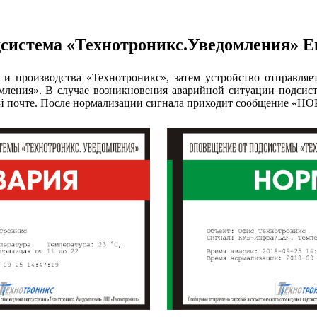
система «Технотроникс.Уведомления» E
и и производства «Технотроникс», затем устройство отправля
омления». В случае возникновения аварийной ситуации подси
ой почте. После нормализации сигнала приходит сообщение «Н