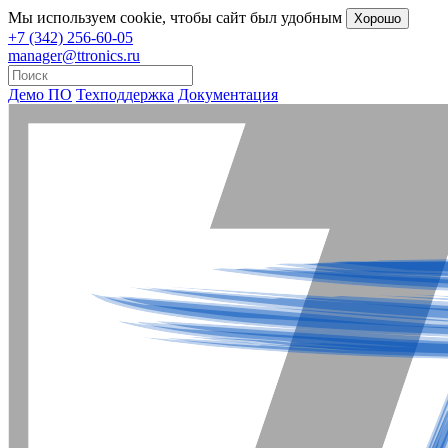
Мы
используем cookie
, чтобы сайт был удобным
Хорошо
+7 (342) 256-60-05
manager@ttronics.ru
Демо ПО
Техподдержка
Документация