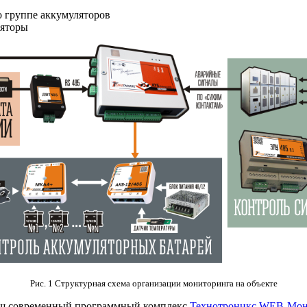
о группе аккумуляторов
ляторы
Рис. 1 Структурная схема организации мониторинга на объекте
наш современный программный комплекс
Технотроникс.WEB-Мон