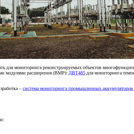
овать для мониторинга реконструируемых объектов многофун
ми модулями расширения (ВМР):
ДВТ485
для мониторинга темп
азработка –
система мониторинга промышленных аккумуляторов
и: