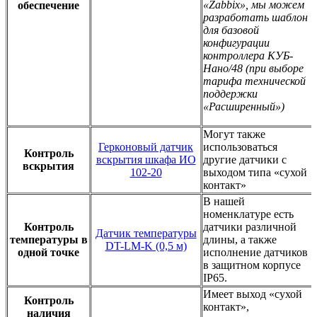
«Zabbix», мы можем
обеспечение
разработать шаблон
для базовой
конфигурации
контроллера КУБ-
Нано/48 (при выборе
тарифа технической
поддержки
«Расширенный»)
Могут также
Герконовый датчик
использоваться
Контроль
вскрытия шкафа ИО
другие датчики с
вскрытия
102-20
выходом типа «сухой
контакт»
В нашей
номенклатуре есть
Контроль
датчики различной
Датчик температуры
температуры в
длины, а также
DT-LM-K (0,5 м)
одной точке
исполнение датчиков
в защитном корпусе
IP65.
Имеет выход «сухой
Контроль
контакт»,
наличия