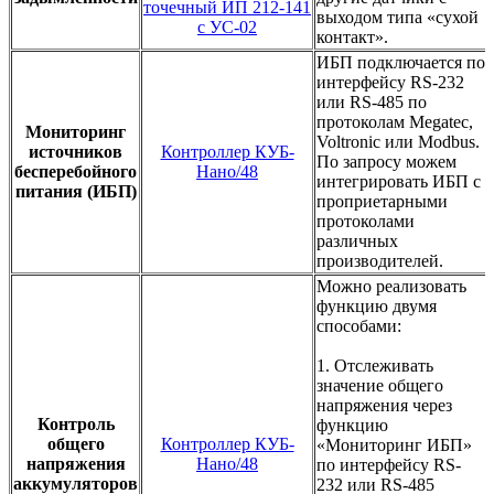
точечный ИП 212-141
выходом типа «сухой
с УС-02
контакт».
ИБП подключается по
интерфейсу RS-232
или RS-485 по
протоколам Megatec,
Мониторинг
Voltronic или Modbus.
источников
Контроллер КУБ-
По запросу можем
бесперебойного
Нано/48
интегрировать ИБП с
питания (ИБП)
проприетарными
протоколами
различных
производителей.
Можно реализовать
функцию двумя
способами:
1. Отслеживать
значение общего
напряжения через
Контроль
функцию
общего
Контроллер КУБ-
«Мониторинг ИБП»
напряжения
Нано/48
по интерфейсу RS-
аккумуляторов
232 или RS-485