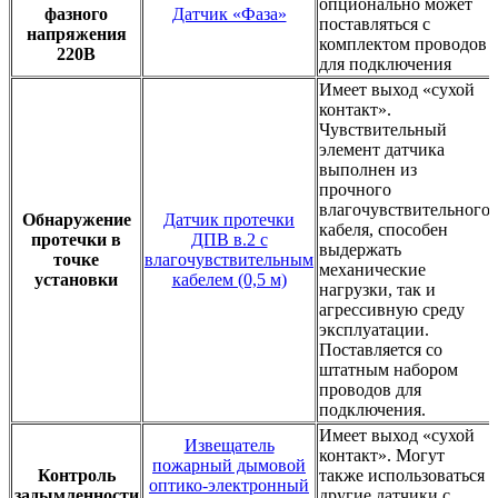
опционально может
фазного
Датчик «Фаза»
поставляться с
напряжения
комплектом проводов
220В
для подключения
Имеет выход «сухой
контакт».
Чувствительный
элемент датчика
выполнен из
прочного
влагочувствительного
Обнаружение
Датчик протечки
кабеля, способен
протечки в
ДПВ в.2 с
выдержать
точке
влагочувствительным
механические
установки
кабелем (0,5 м)
нагрузки, так и
агрессивную среду
эксплуатации.
Поставляется со
штатным набором
проводов для
подключения.
Имеет выход «сухой
Извещатель
контакт». Могут
пожарный дымовой
Контроль
также использоваться
оптико-электронный
задымленности
другие датчики с