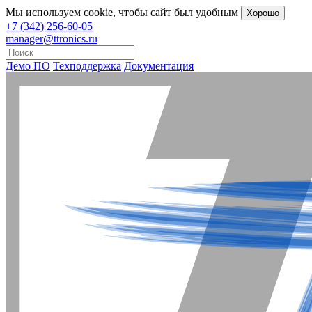
Мы
используем cookie
, чтобы сайт был удобным
Хорошо
+7 (342) 256-60-05
manager@ttronics.ru
Демо ПО
Техподдержка
Документация