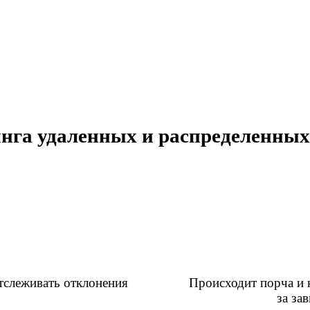
га удаленных и распределенных об
тслеживать отклонения
Происходит порча и 
за за