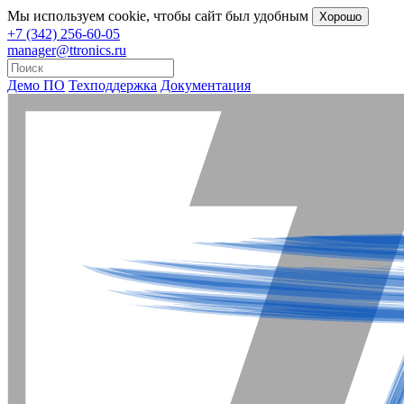
Мы
используем cookie
, чтобы сайт был удобным
Хорошо
+7 (342) 256-60-05
manager@ttronics.ru
Демо ПО
Техподдержка
Документация