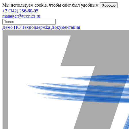
Мы
используем cookie
, чтобы сайт был удобным
Хорошо
+7 (342) 256-60-05
manager@ttronics.ru
Демо ПО
Техподдержка
Документация