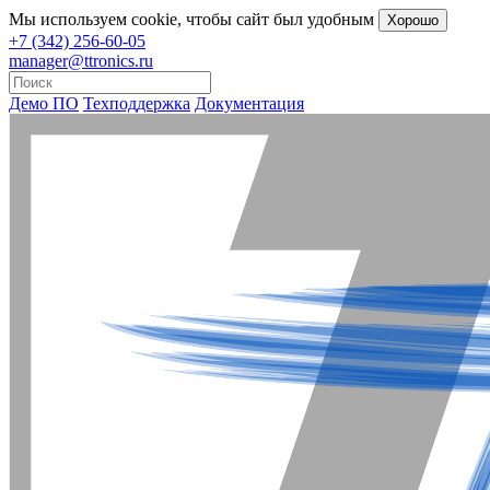
Мы
используем cookie
, чтобы сайт был удобным
Хорошо
+7 (342) 256-60-05
manager@ttronics.ru
Демо ПО
Техподдержка
Документация