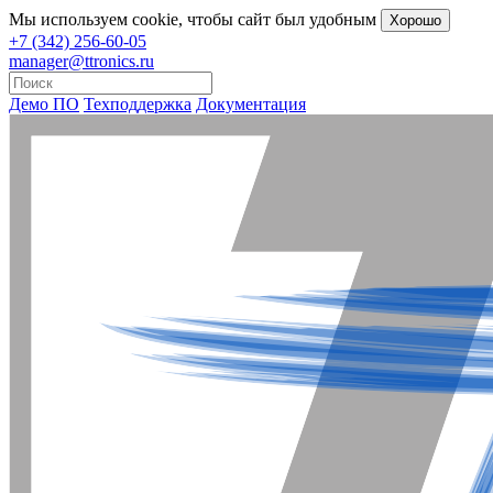
Мы
используем cookie
, чтобы сайт был удобным
Хорошо
+7 (342) 256-60-05
manager@ttronics.ru
Демо ПО
Техподдержка
Документация