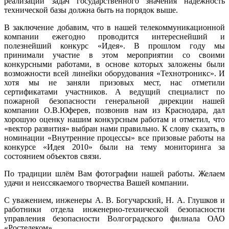
реализации задач государственного значения надёжность
технической базы должна быть на порядок выше.
В заключение добавим, что в нашей телекоммуникационной
компании ежегодно проводится интереснейший и
полезнейший конкурс «Идея». В прошлом году мы
принимали участие в этом мероприятии со своими
конкурсными работами, в основе которых заложены были
возможности всей линейки оборудования «Технотроникс». И
хотя мы не заняли призовых мест, нас отметили
сертификатами участников. А ведущий специалист по
пожарной безопасности генеральной дирекции нашей
компании О.В.Юферев, позвонив нам из Краснодара, дал
хорошую оценку нашим конкурсным работам и отметил, что
«вектор развития» выбран нами правильно. К слову сказать, в
номинации «Внутренние процессы» все призовые работы на
конкурсе «Идея 2010» были на тему мониторинга за
состоянием объектов связи.
По традиции шлём Вам фотографии нашей работы. Желаем
удачи и неиссякаемого творчества Вашей компании.
С уважением, инженеры А. В. Богучарский, Н. А. Глушков и
работники отдела инженерно-технической безопасности
управления безопасности Волгоградского филиала ОАО
«Ростелеком».