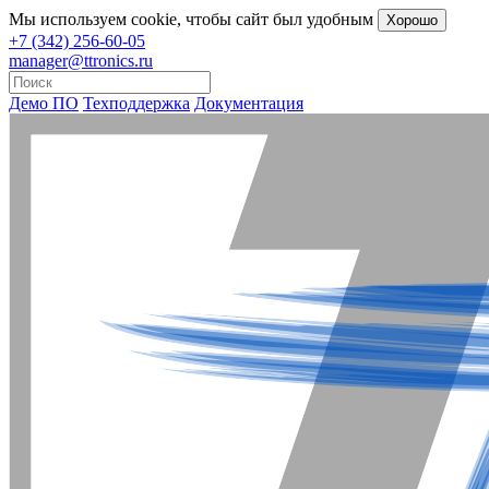
Мы
используем cookie
, чтобы сайт был удобным
Хорошо
+7 (342) 256-60-05
manager@ttronics.ru
Демо ПО
Техподдержка
Документация