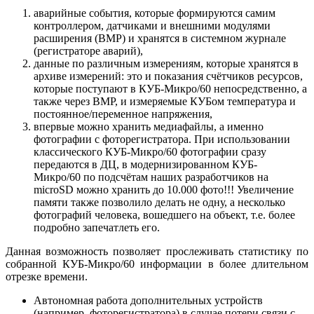
аварийные события, которые формируются самим
контроллером, датчиками и внешними модулями
расширения (ВМР) и хранятся в системном журнале
(регистраторе аварий),
данные по различным измерениям, которые хранятся в
архиве измерений: это и показания счётчиков ресурсов,
которые поступают в КУБ-Микро/60 непосредственно, а
также через ВМР, и измеряемые КУБом температура и
постоянное/переменное напряжения,
впервые можно хранить медиафайлы, а именно
фотографии с фоторегистратора. При использовании
классического КУБ-Микро/60 фотографии сразу
передаются в ДЦ, в модернизированном КУБ-
Микро/60 по подсчётам наших разработчиков на
microSD можно хранить до 10.000 фото!!! Увеличение
памяти также позволило делать не одну, а несколько
фотографий человека, вошедшего на объект, т.е. более
подробно запечатлеть его.
Данная возможность позволяет прослеживать статистику по
собранной КУБ-Микро/60 информации в более длительном
отрезке времени.
Автономная работа дополнительных устройств
(например, фоторегистратора) в случае потери связи с