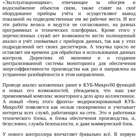
«Эксплуатационщики», отвечающие за обогрев и
водоснабжение объектов связи, также ставят на своё
оборудование приборы учёта и осуществляют вывод
показаний на подведомственные им же рабочие места. И все
эти работы велись и ведутся не согласованно, на разных
программных и технических платформах. Кроме этого у
перечисленных служб нет возможности вести полноценный
анализ и учёт снимаемых с приборов данных, так как у этих
подразделений нет своих диспетчеров. А текучка просто не
оставляет им времени для обработки и использования данных
контроля. Директива об экономии и о создании
централизованной системы мониторинга для обеспечения
энергоэффективности производства как раз и направлена на
устранение разобщённости в этом направлении.
Проведя анализ заложенных ранее в КУБ-Микро/60 функций
и новых его возможностей, убеждаемся, что наш уже
применяемый комплекс мониторинга дело архи коллективное.
А новый «боец этого фронта» модернизированный КУБ-
Микро/60 появляется как нельзя своевременно и учитывает
интересы всех служб, работающих на сети. Это и работники
технического блока, и блока обеспечения производства, и,
безусловно, служба безопасности, и даже коммерческий блок.
У нового контроллера впечатляет буквально всё. В первую