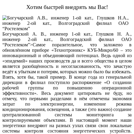
Хотим быстрей внедрять мы Вас!
Богучарский А. В., инженер 1-ой кат., Глушков Н. А.,
инженер 2-ой кат., Волгоградский филиал ОАО
“Ростелеком”>Самое поразительное, что заложено в
обновлённом приборе «Технотроникс» КУБ-Микро/60 – это
инновационный и объединяющий потенциал. Ведь одной из
«эпидемий» наших производств да и всего общества в целом
является разобщённость и несогласованность, что зачастую
ведёт к убыткам и потерям, которых можно было бы избежать.
Взять, хотя бы, такой пример. В конце года из генеральной
дирекции в филиал поступило распоряжение «О создании
рабочей группы по повышению операционной
эффективности». Весь документ цитировать не буду, но
отмечу, что первыми разделами в нём отмечены экономия
затрат по электроэнергии, изменение режима
кондиционирования, освещения, а также (это важно) создание
централизованной системы мониторинга за
контролируемыми объектами. В настоящий момент наши
энергетики внедряют на разных узлах связи свои локальные
системы контроля состояния энергетических устройств.