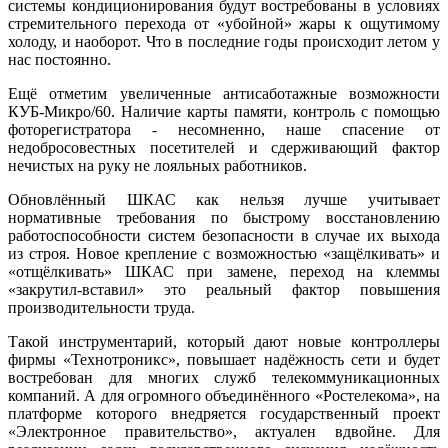
системы кондиционирования будут востребованы в условиях
стремительного перехода от «убойной» жары к ощутимому
холоду, и наоборот. Что в последние годы происходит летом у
нас постоянно.
Ещё отметим увеличенные антисаботажные возможности
КУБ-Микро/60. Наличие карты памяти, контроль с помощью
фоторегистратора - несомненно, наше спасение от
недобросовестных посетителей и сдерживающий фактор
нечистых на руку не лояльных работников.
Обновлённый ШКАС как нельзя лучше учитывает
нормативные требования по быстрому восстановлению
работоспособности систем безопасности в случае их выхода
из строя. Новое крепление с возможностью «защёлкивать» и
«отщёлкивать» ШКАС при замене, переход на клеммы
«закрутил-вставил» это реальный фактор повышения
производительности труда.
Такой инструментарий, который дают новые контроллеры
фирмы «Технотроникс», повышает надёжность сети и будет
востребован для многих служб телекоммуникационных
компаний. А для огромного объединённого «Ростелекома», на
платформе которого внедряется государственный проект
«Электронное правительство», актуален вдвойне. Для