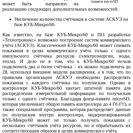
памяти microSD
может быть направлен на
реализацию следующих дополнительных возможностей:
Увеличение количества счётчиков в системе АСКУЭ на
базе КУБ-Микро/60.
Как известно, на базе КУБ-Микро/60 и ПО разработки
«Технотроникс» возможно построение систем коммерческого
учёта (АСКУЭ). Классический КУБ-Микро/60 может снимать
показания в целях коммерческого учёта только с одного
импульсного счётчика ресурсов (электроэнергии, воды,
тепла). И дело не в том, что к КУБ-Микро/60 нельзя
подключить два и более счётчика – их можно подключить до
28, используя внешние модули расширения, а в том, что по
правилам организации АСКУЭ необходимо распределять
показания с каждого счётчика по получаскам. Однако в
контроллере КУБ-Микро/60 хватает штатной памяти для
распределения измерительной информации по получаскам
только с одного счётчика. Благодаря флеш-памяти microSD,
которая увеличивает общую память контроллера до 4 Гб (!!!), а
также специальной программы, которая распределяет данные
по получаскам внутри контроллера, модернизированный
КУБ-Микро/60 может не только получать показания с
нескольких счётчиков учёта ресурсов, но и обрабатывать их
соответствующим образом в целях коммерческого учёта.