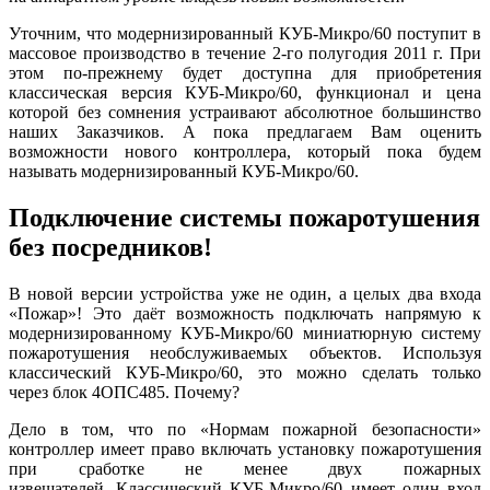
Уточним, что модернизированный КУБ-Микро/60 поступит в
массовое производство в течение 2-го полугодия 2011 г. При
этом по-прежнему будет доступна для приобретения
классическая версия КУБ-Микро/60, функционал и цена
которой без сомнения устраивают абсолютное большинство
наших Заказчиков. А пока предлагаем Вам оценить
возможности нового контроллера, который пока будем
называть модернизированный КУБ-Микро/60.
Подключение системы пожаротушения
без посредников!
В новой версии устройства уже не один, а целых два входа
«Пожар»! Это даёт возможность подключать напрямую к
модернизированному КУБ-Микро/60 миниатюрную систему
пожаротушения необслуживаемых объектов. Используя
классический КУБ-Микро/60, это можно сделать только
через блок 4ОПС485. Почему?
Дело в том, что по «Нормам пожарной безопасности»
контроллер имеет право включать установку пожаротушения
при сработке не менее двух пожарных
извещателей. Классический КУБ-Микро/60 имеет один вход