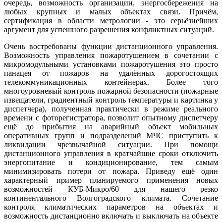
очередь, возможность организации, энергосбережения на
любых крупных и малых объектах связи. Причём,
сертификация в области метрологии - это серьёзнейших
аргумент для успешного разрешения конфликтных ситуаций.
Очень востребованы функции дистанционного управления.
Возможность управления пожаротушением в сочетании с
микромодульными установками пожаротушения это просто
панацея от пожаров на удалённых дорогостоящих
телекоммуникационных контейнерах. Более того
многоуровневый контроль пожарной безопасности (пожарные
извещатели, градиентный контроль температуры и картинка у
диспетчера), полученная практически в режиме реального
времени с фоторегистратора, позволит опытному диспетчеру
ещё до прибытия на аварийный объект мобильных
оперативных групп и подразделений МЧС приступить к
ликвидации чрезвычайной ситуации. При помощи
дистанционного управления в кратчайшие сроки отключить
энергопитание и кондиционирование, тем самым
минимизировать потери от пожара. Приведу ещё один
характерный пример планируемого применения новых
возможностей КУБ-Микро/60 для нашего резко
континентального Волгоградского климата. Сочетание
контроля климатических параметров на объектах и
возможность дистанционно включать и выключать на объекте