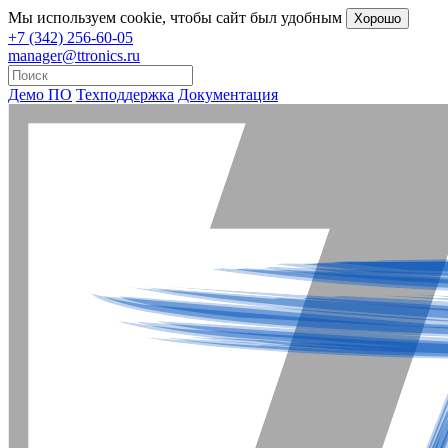
Мы
используем cookie
, чтобы сайт был удобным
Хорошо
+7 (342) 256-60-05
manager@ttronics.ru
Демо ПО
Техподдержка
Документация