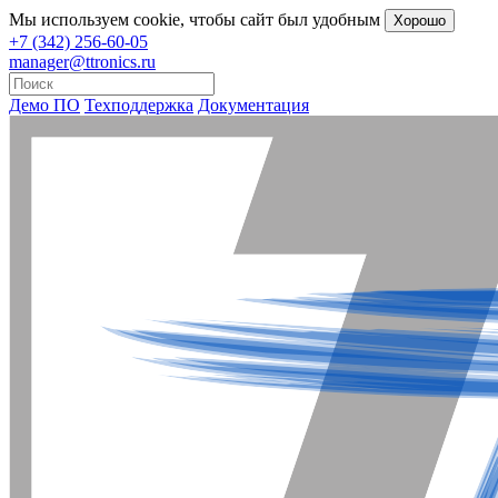
Мы
используем cookie
, чтобы сайт был удобным
Хорошо
+7 (342) 256-60-05
manager@ttronics.ru
Демо ПО
Техподдержка
Документация