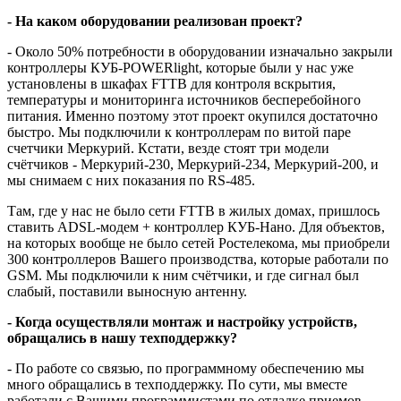
- На каком оборудовании реализован проект?
- Около 50% потребности в оборудовании изначально закрыли
контроллеры КУБ-POWERlight, которые были у нас уже
установлены в шкафах FTTB для контроля вскрытия,
температуры и мониторинга источников бесперебойного
питания. Именно поэтому этот проект окупился достаточно
быстро. Мы подключили к контроллерам по витой паре
счетчики Меркурий. Кстати, везде стоят три модели
счётчиков - Меркурий-230, Меркурий-234, Меркурий-200, и
мы снимаем с них показания по RS-485.
Там, где у нас не было сети FTTB в жилых домах, пришлось
ставить ADSL-модем + контроллер КУБ-Нано. Для объектов,
на которых вообще не было сетей Ростелекома, мы приобрели
300 контроллеров Вашего производства, которые работали по
GSM. Мы подключили к ним счётчики, и где сигнал был
слабый, поставили выносную антенну.
- Когда осуществляли монтаж и настройку устройств,
обращались в нашу техподдержку?
- По работе со связью, по программному обеспечению мы
много обращались в техподдержку. По сути, мы вместе
работали с Вашими программистами по отладке приемов