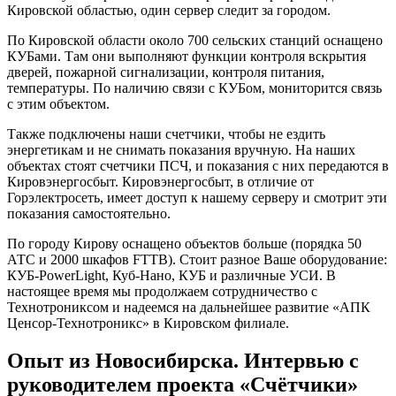
Кировской областью, один сервер следит за городом.
По Кировской области около 700 сельских станций оснащено
КУБами. Там они выполняют функции контроля вскрытия
дверей, пожарной сигнализации, контроля питания,
температуры. По наличию связи с КУБом, мониторится связь
с этим объектом.
Также подключены наши счетчики, чтобы не ездить
энергетикам и не снимать показания вручную. На наших
объектах стоят счетчики ПСЧ, и показания с них передаются в
Кировэнергосбыт. Кировэнергосбыт, в отличие от
Горэлектросеть, имеет доступ к нашему серверу и смотрит эти
показания самостоятельно.
По городу Кирову оснащено объектов больше (порядка 50
АТС и 2000 шкафов FTTB). Стоит разное Ваше оборудование:
КУБ-PowerLight, Куб-Нано, КУБ и различные УСИ. В
настоящее время мы продолжаем сотрудничество с
Технотрониксом и надеемся на дальнейшее развитие «АПК
Ценсор-Технотроникс» в Кировском филиале.
Опыт из Новосибирска. Интервью с
руководителем проекта «Счётчики»