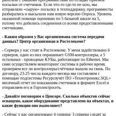
посылки от счетчиков. Если что-то где-то не шло, мы
отправляли «сырую» посылку в техподдержку, программисты
разбирались и высылали нам новую версию Опроса. Уровень
оказанной помощи оцениваю по 5 бальной шкале на 5,
потому что добились соединения со всеми предоставленными
счетчиками.
- Каким образом у Вас организована система передачи
данных? Центр организован в Ростелекоме?
- Сервера у нас стоят в Ростелекоме. У меня задействовано 6
серверов, один из них опрашивает GSM-контроллеры, а 5
остальных - проводные КУБы, работающие по Ethernet. Мы
сами осуществляем мониторинг системы в рабочее время,
проверяем все ли контроллеры/счётчики вышли на связь. По
договору, 23-25 числа каждого месяца мы составляем с
помощью подсистемы Ресурсоучёт ПО «Технотроникс.SQL»
месячный отчет по показаниям счетчиков в формате Excel и
отправляем его в Горэлектросеть.
- Давайте поговорим о Ценсоре. Сколько объектов сейчас
оснащено, какое оборудование представлено на объектах, и
какие функции оно выполняет?
- Сейчас у нас организовано 4 сервера: 3 сервера следят за