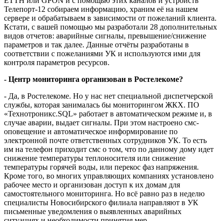
ЕТТН или GPON и с помощью этих каналов и устройств
Телепорт-12 собираем информацию, храним её на нашем
сервере и обрабатываем в зависимости от пожеланий клиента.
Кстати, с вашей помощью мы разработали 28 дополнительных
видов отчетов: аварийные сигналы, превышение/снижение
параметров и так далее. Данные отчёты разработаны в
соответствии с пожеланиями УК и используются ими для
контроля параметров ресурсов.
- Центр мониторинга организован в Ростелекоме?
- Да, в Ростелекоме. Но у нас нет специальной диспетчерской
службы, которая занималась бы мониторингом ЖКХ. ПО
«Технотроникс.SQL» работает в автоматическом режиме и, в
случае аварии, выдает сигналы. При этом настроено смс-
оповещение и автоматическое информирование по
электронной почте ответственных сотрудников УК. То есть
им на телефон приходит смс о том, что по данному дому идет
снижение температуры теплоносителя или снижение
температуры горячей воды, или перекос фаз напряжения.
Кроме того, во многих управляющих компаниях установлено
рабочее место и организован доступ к их домам для
самостоятельного мониторинга. Но всё равно раз в неделю
специалисты Новосибирского филиала направляют в УК
письменные уведомления о выявленных аварийных
ситуациях и необходимости принятия мер.