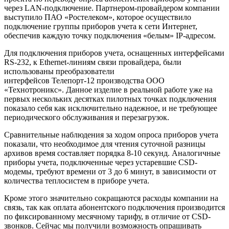
через LAN-подключение. Партнером-провайдером компании
выступило ПАО «Ростелеком», которое осуществило
подключение группы приборов учета к сети Интернет,
обеспечив каждую точку подключения «белым» IP-адресом.
Для подключения приборов учета, оснащенных интерфейсами
RS-232, к Ethernet-линиям связи провайдера, были
использованы преобразователи
интерфейсов Телепорт-12 производства ООО
«Технотроникс». Данное изделие в реальной работе уже на
первых нескольких десятках пилотных точках подключения
показало себя как исключительно надежное, и не требующее
периодического обслуживания и перезагрузок.
Сравнительные наблюдения за ходом опроса приборов учета
показали, что необходимое для чтения суточной разницы
архивов время составляет порядка 8-10 секунд. Аналогичные
приборы учета, подключенные через устаревшие CSD-
модемы, требуют времени от 3 до 6 минут, в зависимости от
количества теплосистем в приборе учета.
Кроме этого значительно сокращаются расходы компании на
связь, так как оплата абонентского подключения производится
по фиксированному месячному тарифу, в отличие от CSD-
звонков. Сейчас мы получили возможность опрашивать