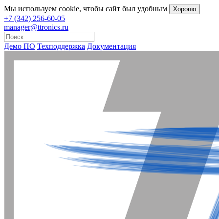
Мы
используем cookie
, чтобы сайт был удобным
Хорошо
+7 (342) 256-60-05
manager@ttronics.ru
Демо ПО
Техподдержка
Документация