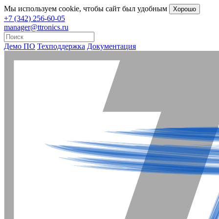
Мы
используем cookie
, чтобы сайт был удобным
Хорошо
+7 (342) 256-60-05
manager@ttronics.ru
Демо ПО
Техподдержка
Документация