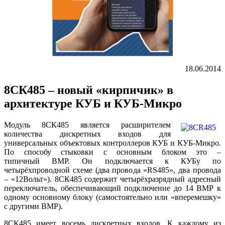
18.06.2014
8СК485 – новый «кирпичик» в
архитектуре КУБ и КУБ-Микро
Модуль 8СК485 является расширителем
количества дискретных входов для
универсальных объектовых контроллеров КУБ и КУБ-Микро.
По способу стыковки с основным блоком это –
типичный ВМР. Он подключается к КУБу по
четырёхпроводной схеме (два провода «RS485», два провода
– «12Вольт»). 8СК485 содержит четырёхразрядный адресный
переключатель, обеспечивающий подключение до 14 ВМР к
одному основному блоку (самостоятельно или «вперемешку»
с другими ВМР).
8СК485 имеет восемь дискретных входов. К каждому из