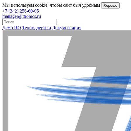
Мы
используем cookie
, чтобы сайт был удобным
Хорошо
+7 (342) 256-60-05
manager@ttronics.ru
Демо ПО
Техподдержка
Документация