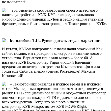
пользователей.
- год ознаменовался разработкой самого известного
нашего устройства – КУБ. КУБ стал родоначальников
многочисленной линейки КУБов и заодно нашим главным
брендом, ведь сейчас - «контроллер от Технотроникс = КУБ».
Боголюбова Т.И., Руководитель отдела маркетинга
И кстати, КУБом контроллер назвали наши заказчики! Как
сейчас помню, мы проводили конкурс на название нового
устройства. Вариантов прислали много – более 60. А
название КУБ (Контроллер Управляющий Блочный)
предложил инженер электросвязи Кемеровского филиала
тогда ещё Сибирьтелеком (сейчас Ростелеком) Максим
Козловский!
– Технотроникс оказался в нужное время и в нужном
месте. Мы первыми предложили только что открывшемуся
рынку FTTB специализированный и бюджетный контроллер
для мониторинга шкафов FTTB и далеко позади оставили
всех конкурентов. Тогда это был всем известный
контроллер КУБ-Микро, потом КУБ-POWERlight,
сейчас КУБ-Фемто. Многотысячные поставки КУБ-Микро в