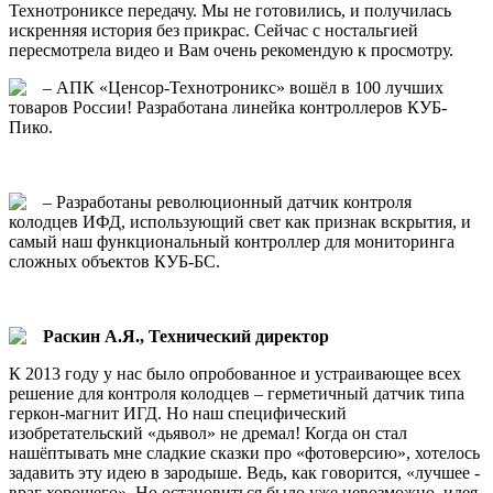
Технотрониксе передачу. Мы не готовились, и получилась
искренняя история без прикрас. Сейчас с ностальгией
пересмотрела видео и Вам очень рекомендую к просмотру.
– АПК «Ценсор-Технотроникс» вошёл в 100 лучших
товаров России! Разработана линейка контроллеров КУБ-
Пико.
– Разработаны революционный датчик контроля
колодцев ИФД, использующий свет как признак вскрытия, и
самый наш функциональный контроллер для мониторинга
сложных объектов КУБ-БС.
Раскин А.Я., Технический директор
К 2013 году у нас было опробованное и устраивающее всех
решение для контроля колодцев – герметичный датчик типа
геркон-магнит ИГД. Но наш специфический
изобретательский «дьявол» не дремал! Когда он стал
нашёптывать мне сладкие сказки про «фотоверсию», хотелось
задавить эту идею в зародыше. Ведь, как говорится, «лучшее -
враг хорошего». Но остановиться было уже невозможно, идея