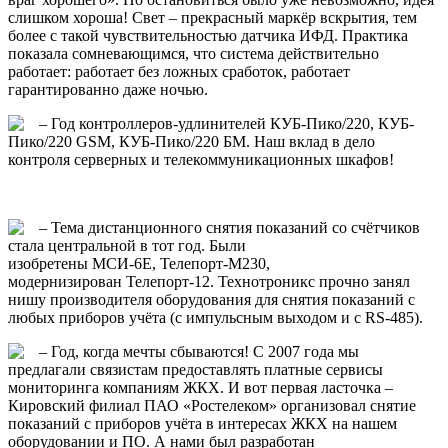
слишком хороша! Свет – прекрасный маркёр вскрытия, тем
более с такой чувствительностью датчика ИФД. Практика
показала сомневающимся, что система действительно
работает: работает без ложных сработок, работает
гарантированно даже ночью.
– Год контроллеров-удлинителей КУБ-Пико/220, КУБ-
Пико/220 GSM, КУБ-Пико/220 БМ. Наш вклад в дело
контроля серверных и телекоммуникационных шкафов!
– Тема дистанционного снятия показаний со счётчиков
стала центральной в тот год. Были
изобретены МСИ-6Е, Телепорт-М230,
модернизирован Телепорт-12. Технотроникс прочно занял
нишу производителя оборудования для снятия показаний с
любых приборов учёта (с импульсным выходом и с RS-485).
– Год, когда мечты сбываются! С 2007 года мы
предлагали связистам предоставлять платные сервисы
мониторинга компаниям ЖКХ. И вот первая ласточка –
Кировский филиал ПАО «Ростелеком» организовал снятие
показаний с приборов учёта в интересах ЖКХ на нашем
оборудовании и ПО. А нами был разработан